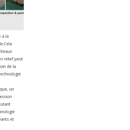
Usine de paquet de boîte de boucle d'oreille OEM haut de gamme de Chine
 à la
le.Cela
s beaux
n relief peut
oin de la
 technologie
ique, un
ression
cutant
hnologie
ants et
Vente directe d'usine d'emballage de boîte à anneaux personnalisée haut de gamme