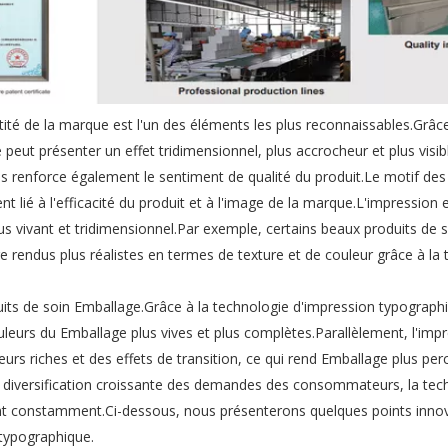
tité de la marque est l'un des éléments les plus reconnaissables.Grâce
peut présenter un effet tridimensionnel, plus accrocheur et plus visib
 renforce également le sentiment de qualité du produit.Le motif de
 lié à l'efficacité du produit et à l'image de la marque.L'impression e
us vivant et tridimensionnel.Par exemple, certains beaux produits de s
e rendus plus réalistes en termes de texture et de couleur grâce à la
its de soin Emballage.Grâce à la technologie d'impression typograph
uleurs du Emballage plus vives et plus complètes.Parallèlement, l'imp
rs riches et des effets de transition, ce qui rend Emballage plus per
la diversification croissante des demandes des consommateurs, la tec
nt constamment.Ci-dessous, nous présenterons quelques points innov
typographique.