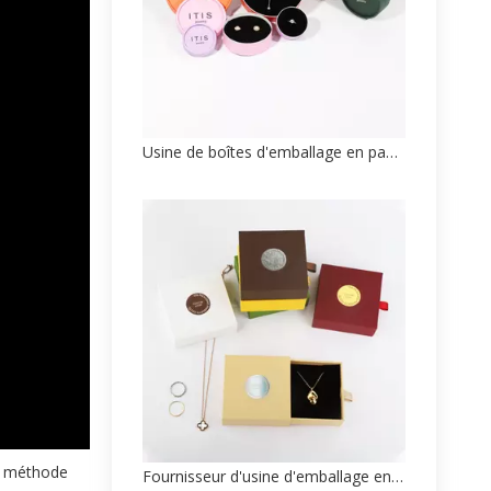
Usine de boîtes d'emballage en papier pour collier personnalisable haut de gamme
sa méthode
Fournisseur d'usine d'emballage en papier de boîte à anneaux en gros OEM