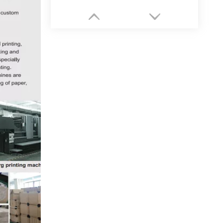
Usine de boîtes d'emballage en papier pour bijoux personnalisés de haute qualité