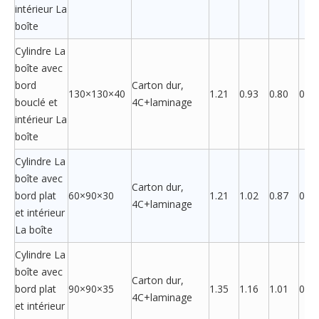
intérieur La
boîte
Cylindre La
boîte avec
bord
Carton dur,
130×130×40
1.21
0.93
0.80
0.68
bouclé et
4C+laminage
intérieur La
boîte
Cylindre La
boîte avec
Carton dur,
bord plat
60×90×30
1.21
1.02
0.87
0.77
4C+laminage
et intérieur
La boîte
Cylindre La
boîte avec
Carton dur,
bord plat
90×90×35
1.35
1.16
1.01
0.92
4C+laminage
et intérieur