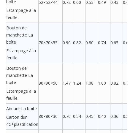
boîte
52×52×44
0.72
0.60
0.53
0.49
0.43
0.41
Estampage à la
feuille
Bouton de
manchette La
boîte
70×70×55
0.90
0.82
0.80
0.74
0.65
0.63
Estampage à la
feuille
Bouton de
manchette La
boîte
90×90×50
1.47
1.24
1.08
1.00
0.82
0.79
Estampage à la
feuille
Aimant La boîte
80×80×30
0.70
0.54
0.45
0.40
0.36
0.35
Carton dur
4C+plastification