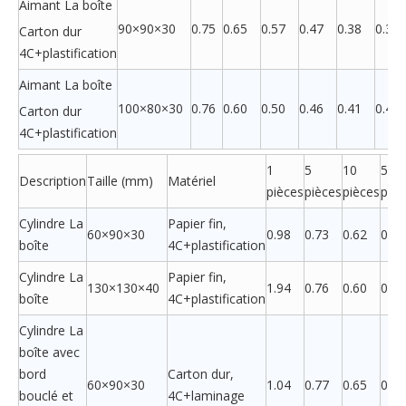
Aimant La boîte
90×90×30
0.75
0.65
0.57
0.47
0.38
0.37
Carton dur
4C+plastification
Aimant La boîte
100×80×30
0.76
0.60
0.50
0.46
0.41
0.40
Carton dur
4C+plastification
1
5
10
50
Description
Taille (mm)
Matériel
pièces
pièces
pièces
pièc
Cylindre La
Papier fin,
60×90×30
0.98
0.73
0.62
0.52
boîte
4C+plastification
Cylindre La
Papier fin,
130×130×40
1.94
0.76
0.60
0.55
boîte
4C+plastification
Cylindre La
boîte avec
bord
Carton dur,
60×90×30
1.04
0.77
0.65
0.56
bouclé et
4C+laminage