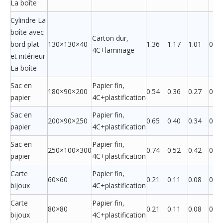
La boîte
Cylindre La
boîte avec
Carton dur,
bord plat
130×130×40
1.36
1.17
1.01
0.92
4C+laminage
et intérieur
La boîte
Sac en
Papier fin,
180×90×200
0.54
0.36
0.27
0.23
papier
4C+plastification
Sac en
Papier fin,
200×90×250
0.65
0.40
0.34
0.27
papier
4C+plastification
Sac en
Papier fin,
250×100×300
0.74
0.52
0.42
0.37
papier
4C+plastification
Carte
Papier fin,
60×60
0.21
0.11
0.08
0.04
bijoux
4C+plastification
Carte
Papier fin,
80×80
0.21
0.11
0.08
0.04
bijoux
4C+plastification