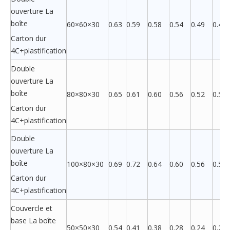
ouverture La
boîte
60×60×30
0.63
0.59
0.58
0.54
0.49
0.48
Carton dur
4C+plastification
Double
ouverture La
boîte
80×80×30
0.65
0.61
0.60
0.56
0.52
0.51
Carton dur
4C+plastification
Double
ouverture La
boîte
100×80×30
0.69
0.72
0.64
0.60
0.56
0.55
Carton dur
4C+plastification
Couvercle et
base La boîte
50×50×30
0.54
0.41
0.38
0.28
0.24
0.21