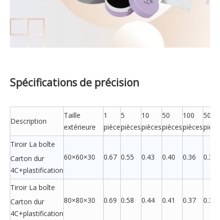
Spécifications de précision
Taille
1
5
10
50
100
500
Description
extérieure
pièce
pièces
pièces
pièces
pièces
pièc
Tiroir La boîte
60×60×30
0.67
0.55
0.43
0.40
0.36
0.35
Carton dur
4C+plastification
Tiroir La boîte
80×80×30
0.69
0.58
0.44
0.41
0.37
0.36
Carton dur
4C+plastification