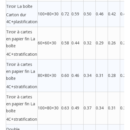
Tiroir La boîte
100×80×30
0.72
0.59
0.50
0.46
0.42
0.41
Carton dur
4C+plastification
Tiroir à cartes
en papier fin La
60×60×30
0.58
0.44
0.32
0.29
0.26
0.26
boîte
4C+stratification
Tiroir à cartes
en papier fin La
80×80×30
0.60
0.46
0.34
0.31
0.28
0.27
boîte
4C+stratification
Tiroir à cartes
en papier fin La
100×80×30
0.63
0.49
0.37
0.34
0.31
0.30
boîte
4C+stratification
Double