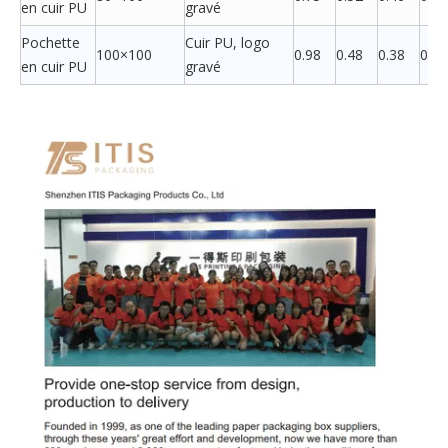
en cuir PU
gravé
Pochette
Cuir PU, logo
100×100
0.98
0.48
0.38
0.36
en cuir PU
gravé