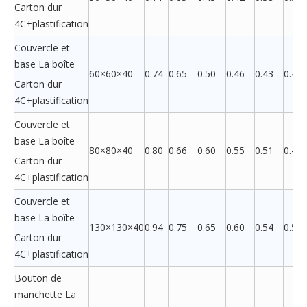
Carton dur
4C+plastification
Couvercle et
base La boîte
60×60×40
0.74
0.65
0.50
0.46
0.43
0.40
Carton dur
4C+plastification
Couvercle et
base La boîte
80×80×40
0.80
0.66
0.60
0.55
0.51
0.49
Carton dur
4C+plastification
Couvercle et
base La boîte
130×130×40
0.94
0.75
0.65
0.60
0.54
0.54
Carton dur
4C+plastification
Bouton de
manchette La