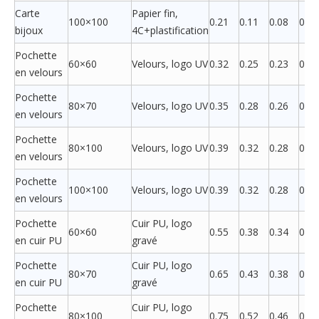
Carte
Papier fin,
100×100
0.21
0.11
0.08
0.04
bijoux
4C+plastification
Pochette
60×60
Velours, logo UV
0.32
0.25
0.23
0.21
en velours
Pochette
80×70
Velours, logo UV
0.35
0.28
0.26
0.24
en velours
Pochette
80×100
Velours, logo UV
0.39
0.32
0.28
0.26
en velours
Pochette
100×100
Velours, logo UV
0.39
0.32
0.28
0.26
en velours
Pochette
Cuir PU, logo
60×60
0.55
0.38
0.34
0.22
en cuir PU
gravé
Pochette
Cuir PU, logo
80×70
0.65
0.43
0.38
0.32
en cuir PU
gravé
Pochette
Cuir PU, logo
80×100
0.75
0.52
0.46
0.38