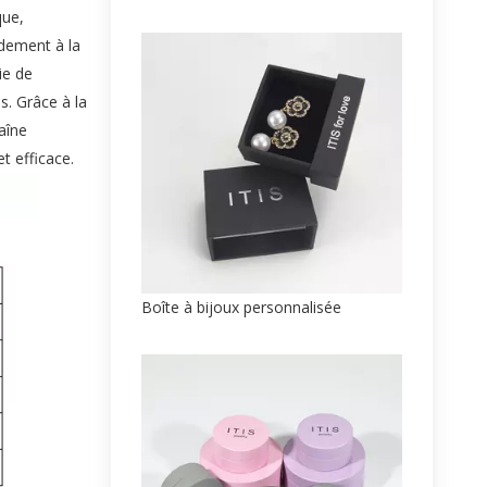
que,
idement à la
ie de
s. Grâce à la
aîne
t efficace.
Boîte à bijoux personnalisée