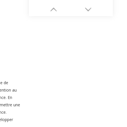
Emballage de bijoux en tiroir
te de
ention au
nce. En
rmettre une
nce.
velopper