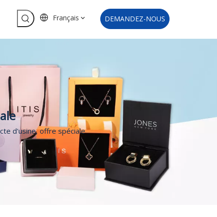
Français
DEMANDEZ-NOUS
iale
cte d'usine, offre spéciale