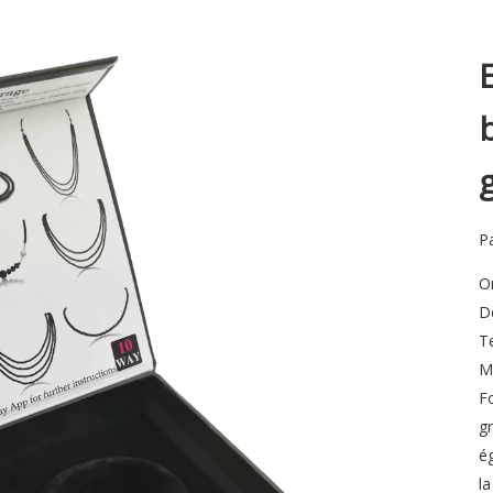
P
O
Dé
T
Ma
F
g
é
l