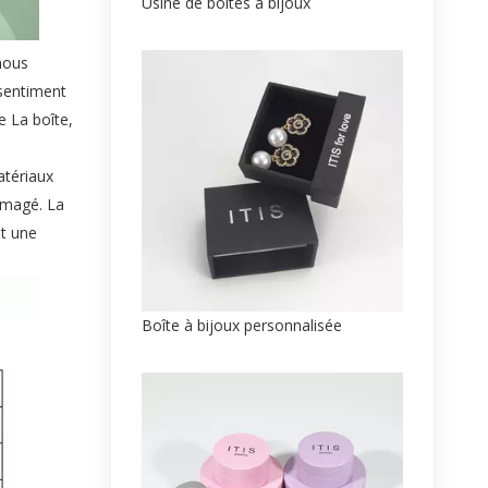
Usine de boîtes à bijoux
nous
 sentiment
e La boîte,
atériaux
ommagé. La
nt une
Boîte à bijoux personnalisée