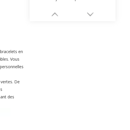
bracelets en
ibles. Vous
 personnelles
vertes. De
Emballage de bijoux en tiroir
us
nant des