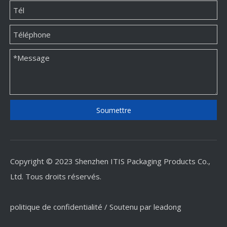
Entreprises d'emballage de boîtes de parfum personnalisées de luxe en provenance de Chine
Fabricants de boîtes d'emballage cosmétique personnalisés de luxe de Chine
Soumettre
Copyright © 2023 Shenzhen ITIS Packaging Products Co.,
Ltd. Tous droits réservés.
politique de confidentialité
/ Soutenu par
leadong