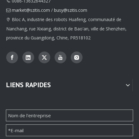
0086-13632644327

Boîtes d'emballage de bijoux en papier personnalisées
Fournisseur d'emballage de boîtes de soins de la peau personnalisées à extrémité articulée des fabricants chinois
market@szitis.com
/
busy@szitis.com

Bloc A, industrie des robots Huafeng, communauté de

Nanchang, rue Xixiang, district de Bao'an, ville de Shenzhen,
province du Guangdong, Chine, PR518102
LIENS RAPIDES
Fournisseur de paquets de boîtes de parfum personnalisées personnalisées
Emballage de boîte de papier de parfum de luxe personnalisé en gros