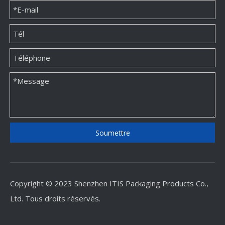
Boîtes d'emballage de bijoux en papier personnalisées
Boîtes d'emballage de bijoux en papier personnalisées
Soumettre
Copyright © 2023 Shenzhen ITIS Packaging Products Co.,
Ltd. Tous droits réservés.