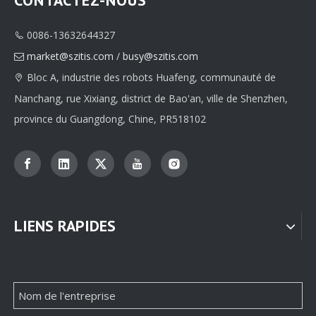
CONTACTEZ-NOUS
0086-13632644327

Fournisseur d'emballage de boîtes de soins de la peau personnalisées à extrémité articulée des fabricants chinois
Entreprises d'emballage de boîtes de parfum personnalisées de luxe en provenance de Chine
market@szitis.com
/
busy@szitis.com

Bloc A, industrie des robots Huafeng, communauté de

Nanchang, rue Xixiang, district de Bao'an, ville de Shenzhen,
province du Guangdong, Chine, PR518102
LIENS RAPIDES
Entreprises d'emballage de boîtes de parfum personnalisées de luxe en provenance de Chine
Entreprises d'emballage de boîtes de parfum personnalisées de luxe en provenance de Chine