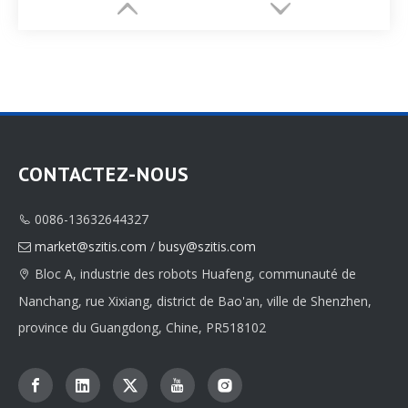
CONTACTEZ-NOUS
0086-13632644327

Fournisseur de paquets de boîtes de parfum personnalisées personnalisées
Fournisseur de paquets de boîtes de parfum personnalisées personnalisées
market@szitis.com
/
busy@szitis.com

Bloc A, industrie des robots Huafeng, communauté de

Nanchang, rue Xixiang, district de Bao'an, ville de Shenzhen,
province du Guangdong, Chine, PR518102