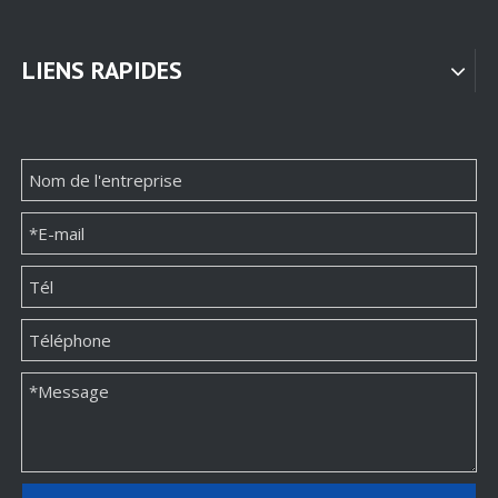
LIENS RAPIDES
Emballage de boîte en papier de montre personnalisée Fabricant
Emballage de boîte en papier de montre personnalisée Fabricant
Emballage de boîte de papier de parfum de luxe personnalisé en gros
Emballage de boîte de papier de parfum de luxe personnalisé en gros