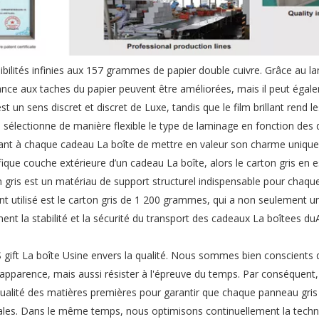
ibilités infinies aux 157 grammes de papier double cuivre. Grâce au l
stance aux taches du papier peuvent être améliorées, mais il peut égal
st un sens discret et discret de Luxe, tandis que le film brillant rend l
 sélectionne de manière flexible le type de laminage en fonction des d
tant à chaque cadeau La boîte de mettre en valeur son charme unique
que couche extérieure d’un cadeau La boîte, alors le carton gris en e
on gris est un matériau de support structurel indispensable pour chaq
nt utilisé est le carton gris de 1 200 grammes, qui a non seulement u
t la stabilité et la sécurité du transport des cadeaux La boîtees d
IS gift La boîte Usine envers la qualité. Nous sommes bien conscients 
apparence, mais aussi résister à l'épreuve du temps. Par conséquent, 
 qualité des matières premières pour garantir que chaque panneau gri
ales. Dans le même temps, nous optimisons continuellement la techn