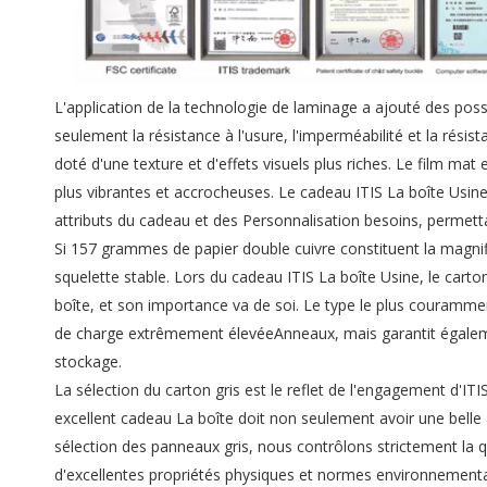
L'application de la technologie de laminage a ajouté des poss
seulement la résistance à l'usure, l'imperméabilité et la rési
doté d'une texture et d'effets visuels plus riches. Le film mat e
plus vibrantes et accrocheuses. Le cadeau ITIS La boîte Usine
attributs du cadeau et des Personnalisation besoins, permet
Si 157 grammes de papier double cuivre constituent la magnifi
squelette stable. Lors du cadeau ITIS La boîte Usine, le cart
boîte, et son importance va de soi. Le type le plus couramme
de charge extrêmement élevéeAnneaux, mais garantit égalemen
stockage.
La sélection du carton gris est le reflet de l'engagement d'IT
excellent cadeau La boîte doit non seulement avoir une belle 
sélection des panneaux gris, nous contrôlons strictement la
d'excellentes propriétés physiques et normes environnement