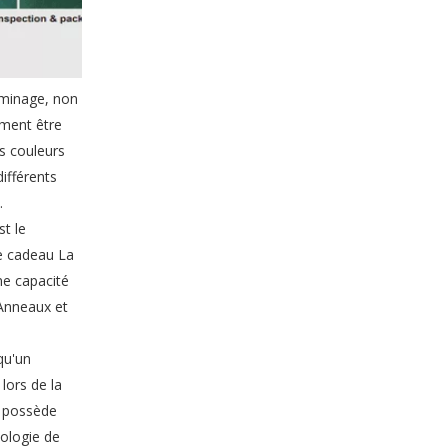
aminage, non
Emballage de boîte-cadeau personnalisé exclusif
ement être
es couleurs
ifférents
.
st le
ue cadeau La
ne capacité
uAnneaux et
qu'un
lors de la
s possède
Personnalisé Personnalisation Coffret cadeau Fabricant
ologie de