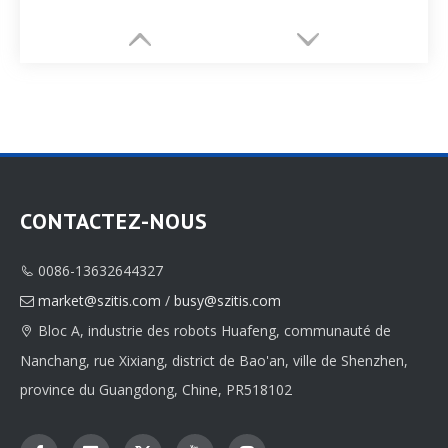
CONTACTEZ-NOUS
0086-13632644327

Boîte à bijoux personnalisée
Boîte à bijoux cylindrique
market@szitis.com
/
busy@szitis.com

Bloc A, industrie des robots Huafeng, communauté de

Nanchang, rue Xixiang, district de Bao'an, ville de Shenzhen,
province du Guangdong, Chine, PR518102