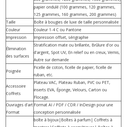
papier ondulé (100 grammes, 120 grammes,
125 grammes, 160 grammes, 200 grammes)
Taille
Boîte à bougies de luxe de taille personnalisée
Couleur
Couleur 1-4 C ou Pantone
Impression
Impression offset, sérigraphie
Stratification mate ou brillante, Brûlure d'or ou
Élimination
d'argent, Spot UV, En relief ou en creux, Vernis,
des surfaces
Autre sur demande
Ficelle de coton, ficelle de papier, ficelle de
Poignée
ruban, etc.
Plateau VAC, Plateau Ruban, PVC ou PET,
Accessoire
inserts EVA, Éponge, Velours, Carton ou
Coffrets
Flocage.
Ouvrages d'art
Format AI / PDF / CDR / InDesign pour une
Format
conception personnalisée
boîte à bijoux|Boîtes à parfum| Coffrets à