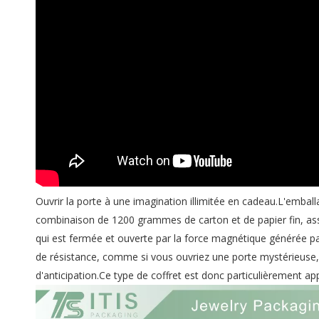
Ouvrir la porte à une imagination illimitée en cadeau.L'emball
combinaison de 1200 grammes de carton et de papier fin, ass
qui est fermée et ouverte par la force magnétique générée p
de résistance, comme si vous ouvriez une porte mystérieuse, 
d'anticipation.Ce type de coffret est donc particulièrement 