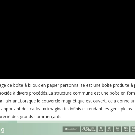
age de boîte à bijoux en papier personnalisé est une boîte produite à 
ociée à divers procédés.La structure commune est une boîte en forme
ar l'aimant.Lorsque le couvercle magnétique est ouvert, cela donne u
apportant des cadeaux imaginatifs infinis et rendant les gens pleins
apprécié des grands commerçants.