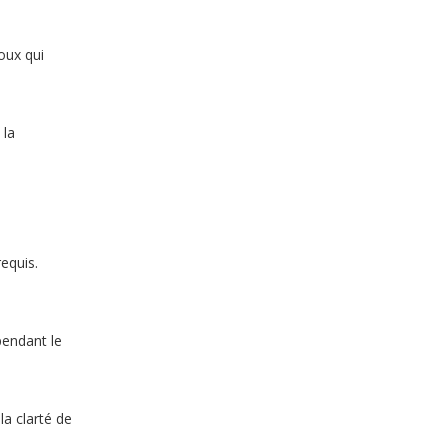
oux qui
 la
Emballage de bijoux en tiroir
equis.
pendant le
la clarté de