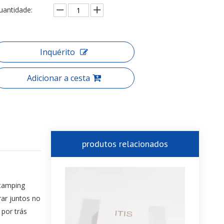
uantidade:
Inquérito
Adicionar a cesta
produtos relacionados
stamping
rar juntos no
por trás