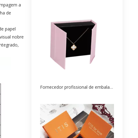
tampagem a
lha de
de papel
visual nobre
integrado,
Fornecedor profissional de embalagens de caixa de papel para joias personalizadas da China