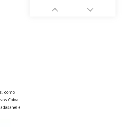
Fornecedor clássico de impressão de embalagens de papel para guarda-joias personalizado
as, como
ivos Caixa
dadasanel e