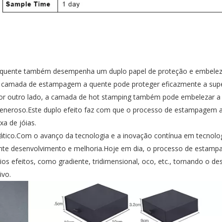
a quente também desempenha um duplo papel de proteção e embele
 a camada de estampagem a quente pode proteger eficazmente a supe
;Por outro lado, a camada de hot stamping também pode embelezar a
e generoso.Este duplo efeito faz com que o processo de estampagem 
ixa de jóias
.
ico.Com o avanço da tecnologia e a inovação contínua em tecnolog
e desenvolvimento e melhoria.Hoje em dia, o processo de estamp
os efeitos, como gradiente, tridimensional, oco, etc., tornando o de
ivo.