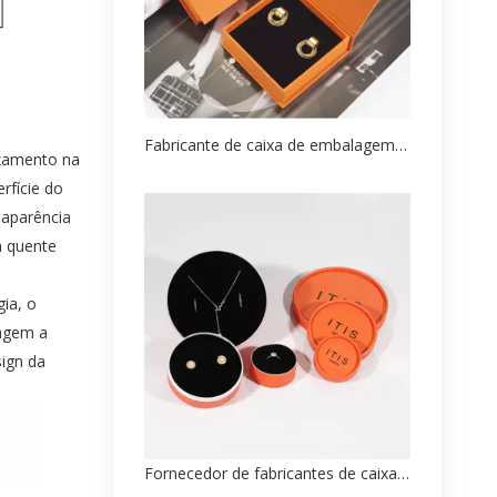
Fabricante de caixa de embalagem de papel para colar personalizado de alta qualidade
zamento na
rfície do
 aparência
a quente
ia, o
agem a
sign da
Fornecedor de fabricantes de caixa de tubo de desenho animado de papel de alta qualidade personalizado