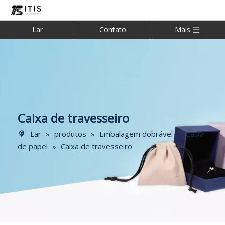
Lar
Contato
Mais
Caixa de travesseiro
Lar
»
produtos
»
Embalagem dobrável
»
Caixa
de papel
»
Caixa de travesseiro