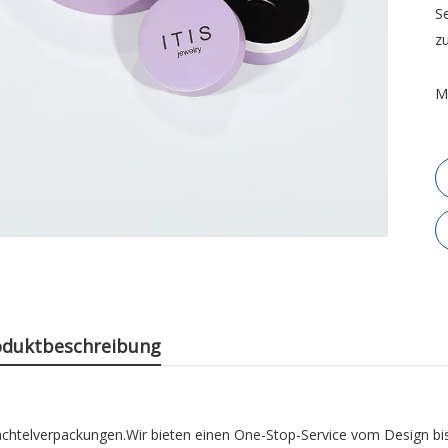
S
z
M
oduktbeschreibung
hachtelverpackungen.Wir bieten einen One-Stop-Service vom Design bi