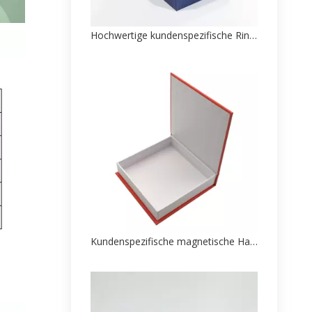
Hochwertige kundenspezifische Ringverpackungs-Fabrik
Kundenspezifische magnetische Halskette-Boxverpackung im Buchstil aus China