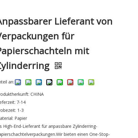
Anpassbarer Lieferant von
Verpackungen für
Papierschachteln mit
Zylinderring
teil an:
roduktherkunft: CHINA
eferzeit: 7-14
robezeit: 1-3
aterial: Papier
ls High-End-Lieferant für anpassbare Zylinderring-
apierschachtelverpackungen.Wir bieten einen One-Stop-