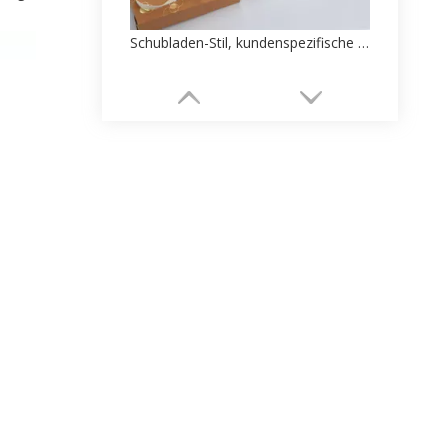
Schubladen-Stil, kundenspezifische Jewel-Papier-Box-Fabrik
Heiße verkaufende OEM-Anhängerverpackung, gedruckte Fabrik