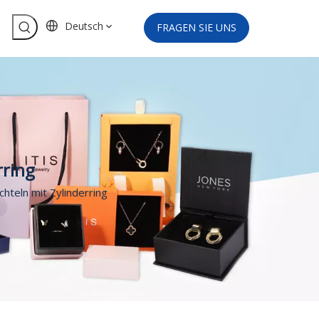
Deutsch
FRAGEN SIE UNS
rring
hteln mit Zylinderring