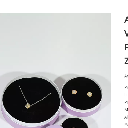
An
P
Li
P
M
A
P