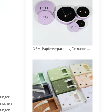
OEM-Papierverpackung für runde Ohrringe, bedruckte Fabrik aus China
sunger
ünschen
rungen