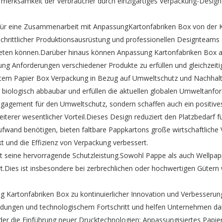
fmerksamkeit der Verbraucher durch einzigartiges Verpackung-Design
r eine Zusammenarbeit mit AnpassungKartonfabriken Box von der Kon
schrittlicher Produktionsausrüstung und professionellen Designteams
bieten können.Darüber hinaus können Anpassung Kartonfabriken Box au
g Anforderungen verschiedener Produkte zu erfüllen und gleichzeitig
tem Papier Box Verpackung in Bezug auf Umweltschutz und Nachhaltigk
er biologisch abbaubar und erfüllen die aktuellen globalen Umwelta
gagement für den Umweltschutz, sondern schaffen auch ein positive
eiterer wesentlicher Vorteil.Dieses Design reduziert den Platzbedarf
ufwand benötigen, bieten faltbare Pappkartons große wirtschaftliche 
kt und die Effizienz von Verpackung verbessert.
st seine hervorragende Schutzleistung.Sowohl Pappe als auch Wellpap
t.Dies ist insbesondere bei zerbrechlichen oder hochwertigen Gütern 
 Kartonfabriken Box zu kontinuierlicher Innovation und Verbesserung
eldungen und technologischem Fortschritt und helfen Unternehmen dab
er die Einführung neuer Drucktechnologien: Anpassungisiertes Papier