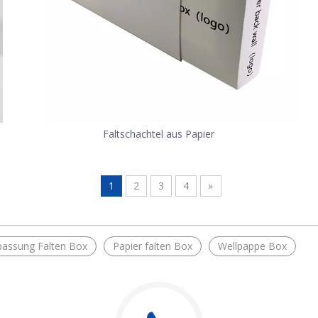
Faltschachtel aus Papier
1
2
3
4
»
assung Falten Box
Papier falten Box
Wellpappe Box