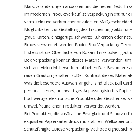
Marktveränderungen anpassen und die neuen Bedürfnisse
Im modernen Produktverkauf ist Verpackung nicht nur ei
vermitteln und Verbraucher anzulocken.Maßgeschneiderte
Möglichkeiten zur Gestaltung des Erscheinungsbilds für
graue Karten, einzigartige schwarze Kuhkarten oder natü
Boxes verwandelt werden Papier-Box Verpackung-Techn
Erstens ist die Oberfläche von Kokain-Einzelpulver glatt
Box Verpackung können dieses Material verwenden, um
sich von vielen Mitbewerbern abheben.Das Besondere an 
rauen Grauton gehalten ist.Der Kontrast dieses Material
Was die besondere Auswahl angeht, sind Black Bull Card 
personalisiertes, hochwertiges Anpassungisiertes Papier
hochwertige elektronische Produkte oder Geschenke, wä
umweltfreundlichen Produkten verwendet werden.
Bei Produkten, die zusätzliche Festigkeit und Schutz er
exquisiten Papierkartendruck mit stabilem Wellpapier und
Schutzfähigkeit.Diese Verpackung-Methode eignet sich b