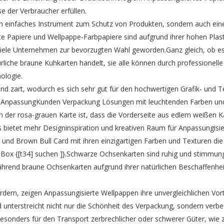
 der Verbraucher erfüllen.
n einfaches Instrument zum Schutz von Produkten, sondern auch eine 
 Papiere und Wellpappe-Farbpapiere sind aufgrund ihrer hohen Plast
 viele Unternehmen zur bevorzugten Wahl geworden.Ganz gleich, ob es
rliche braune Kuhkarten handelt, sie alle können durch professionel
ologie.
 und zart, wodurch es sich sehr gut für den hochwertigen Grafik- und
 AnpassungKunden Verpackung Lösungen mit leuchtenden Farben und 
der rosa-grauen Karte ist, dass die Vorderseite aus edlem weißen Ka
s bietet mehr Designinspiration und kreativen Raum für Anpassungisi
und Brown Bull Card mit ihren einzigartigen Farben und Texturen die
 Box {[t34] suchen ]}.Schwarze Ochsenkarten sind ruhig und stimmung
hrend braune Ochsenkarten aufgrund ihrer natürlichen Beschaffenhe
fordern, zeigen Anpassungisierte Wellpappen ihre unvergleichlichen Vo
 unterstreicht nicht nur die Schönheit des Verpackung, sondern verbe
esonders für den Transport zerbrechlicher oder schwerer Güter, wie z