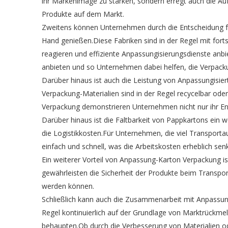
ihr Markenimage zu stärken, sondern erregt auch die Au
Produkte auf dem Markt.
Zweitens können Unternehmen durch die Entscheidung fü
Hand genießen.Diese Fabriken sind in der Regel mit fort
reagieren und effiziente Anpassungisierungsdienste an
anbieten und so Unternehmen dabei helfen, die Verpackun
Darüber hinaus ist auch die Leistung von Anpassungisier
Verpackung-Materialien sind in der Regel recycelbar od
Verpackung demonstrieren Unternehmen nicht nur ihr En
Darüber hinaus ist die Faltbarkeit von Pappkartons ein w
die Logistikkosten.Für Unternehmen, die viel Transporta
einfach und schnell, was die Arbeitskosten erheblich sen
Ein weiterer Vorteil von Anpassung-Karton Verpackung i
gewährleisten die Sicherheit der Produkte beim Transpor
werden können.
Schließlich kann auch die Zusammenarbeit mit Anpassung
Regel kontinuierlich auf der Grundlage von Marktrückm
behaupten.Ob durch die Verbesserung von Materialien od