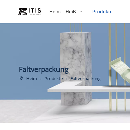
Heim
Heiß
Produkte
Faltverpackung
Heim
»
Produkte
»
Faltverpackung