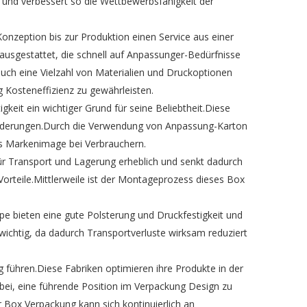
 und verbessert so die Wettbewerbsfähigkeit der
zeption bis zur Produktion einen Service aus einer
 ausgestattet, die schnell auf Anpassunger-Bedürfnisse
ch eine Vielzahl von Materialien und Druckoptionen
 Kosteneffizienz zu gewährleisten.
eit ein wichtiger Grund für seine Beliebtheit.Diese
nforderungen.Durch die Verwendung von Anpassung-Karton
s Markenimage bei Verbrauchern.
 für Transport und Lagerung erheblich und senkt dadurch
Vorteile.Mittlerweile ist der Montageprozess dieses Box
pe bieten eine gute Polsterung und Druckfestigkeit und
wichtig, da dadurch Transportverluste wirksam reduziert
 führen.Diese Fabriken optimieren ihre Produkte in der
ei, eine führende Position im Verpackung Design zu
 Box Verpackung kann sich kontinuierlich an