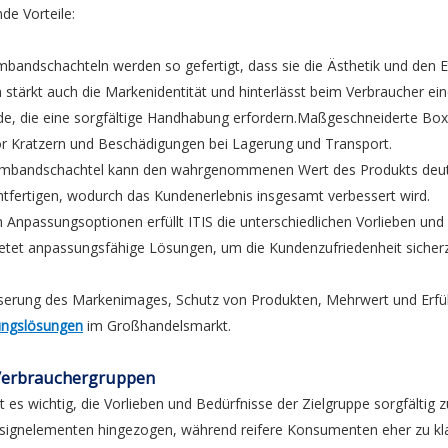
e Vorteile:
andschachteln werden so gefertigt, dass sie die Ästhetik und den Et
stärkt auch die Markenidentität und hinterlässt beim Verbraucher eine
e, die eine sorgfältige Handhabung erfordern.Maßgeschneiderte Box
r Kratzern und Beschädigungen bei Lagerung und Transport.
en Armbandschachtel kann den wahrgenommenen Wert des Produkts deut
htfertigen, wodurch das Kundenerlebnis insgesamt verbessert wird.
Anpassungsoptionen erfüllt ITIS die unterschiedlichen Vorlieben und
bietet anpassungsfähige Lösungen, um die Kundenzufriedenheit sicherz
sserung des Markenimages, Schutz von Produkten, Mehrwert und Erfül
kungslösungen
im Großhandelsmarkt.
 Verbrauchergruppen
t es wichtig, die Vorlieben und Bedürfnisse der Zielgruppe sorgfältig
esignelementen hingezogen, während reifere Konsumenten eher zu kla