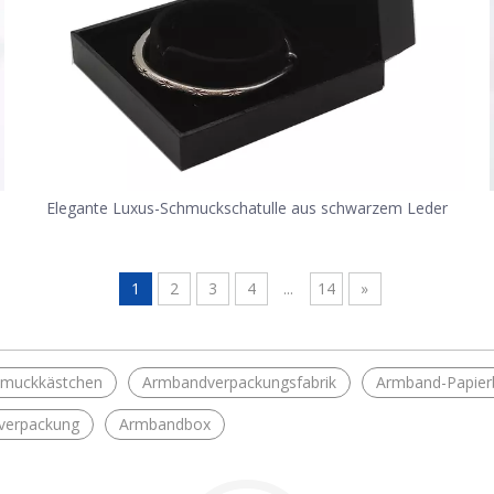
Elegante Luxus-Schmuckschatulle aus schwarzem Leder
1
2
3
4
...
14
»
hmuckkästchen
Armbandverpackungsfabrik
Armband-Papier
dverpackung
Armbandbox