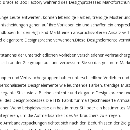
zed Bracelet Box Factory während des Designprozesses Marktforschun
 junge Leute entwerfen, können lebendige Farben, trendige Muster u
entscheidungen gehen auf ihre Vorlieben ein und schaffen ein ansprec
boxen für den High-End-Markt einen anspruchsvolleren Ansatz verfol
und elegantere Designsprache verwenden.Diese Designelemente vermitt
tändnis der unterschiedlichen Vorlieben verschiedener Verbrauchergr
e sich an der Zielgruppe aus und verbessern Sie so das gesamte Mark
ruppen und Verbrauchergruppen haben unterschiedliche Vorlieben un
sonalisierte Designelemente wie leuchtende Farben, trendige Muster
egante Stile, wie z. B. eine schlichte und elegante Designsprache un
Teil des Designprozesses.Die ITIS-Fabrik für maßgeschneiderte Arm
ehen.Wenn beispielsweise ein bestimmter Stil oder ein bestimmtes Mus
ntegrieren, um die Aufmerksamkeit des Verbrauchers zu erregen.
lle Armbandverpackungen richtet sich nach den Bedürfnissen der Zielg