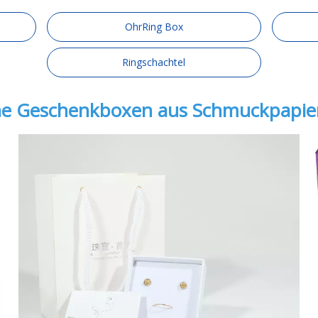
OhrRing Box
Ringschachtel
he Geschenkboxen aus Schmuckpapier 