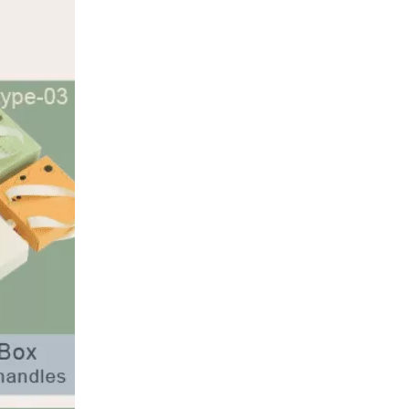
Kundenspezifische Papierverpackungsboxfabrik für Patronen
Kundenspezifische Papierverpackungsboxfabrik für Patronen