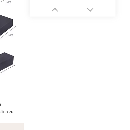
Schubladen-Stil, kundenspezifische Jewel-Papier-Box-Fabrik
n
lien zu