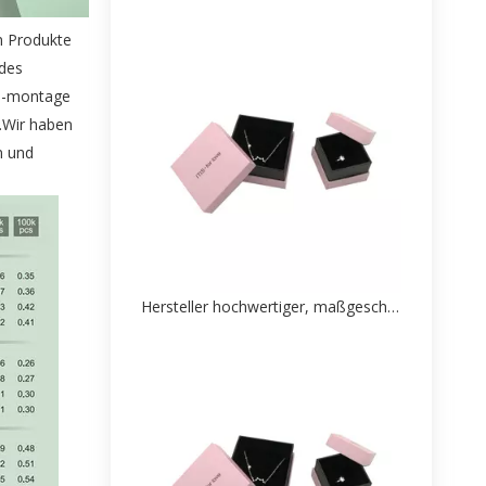
n Produkte
 des
d -montage
.Wir haben
n und
Hersteller hochwertiger, maßgeschneiderter Schmuck-Papierschachtelverpackungen