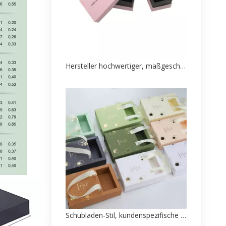
Hersteller hochwertiger, maßgeschneiderter Schmuck-Papierschachtelverpackungen
Schubladen-Stil, kundenspezifische Jewel-Papier-Box-Fabrik