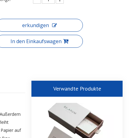
erkundigen
In den Einkaufswagen
Verwandte Produkte
k.Außerdem
leiht
Papier auf