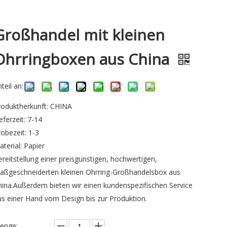
Großhandel mit kleinen
Ohrringboxen aus China
teil an:
roduktherkunft: CHINA
eferzeit: 7-14
robezeit: 1-3
aterial: Papier
ereitstellung einer preisgünstigen, hochwertigen,
aßgeschneiderten kleinen Ohrring-Großhandelsbox aus
hina.Außerdem bieten wir einen kundenspezifischen Service
us einer Hand vom Design bis zur Produktion.
enge: