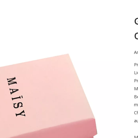
An
P
Li
P
M
B
m
C
a
M