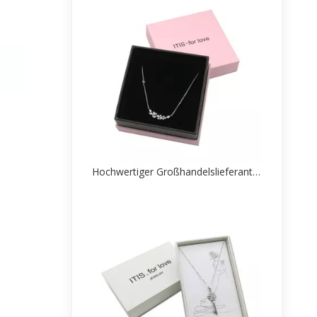
Hochwertiger Großhandelslieferant für einzigartige Halsketten-Papierschachtelverpackungen