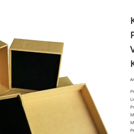
An
P
Li
P
M
M
P