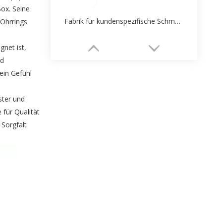
Box. Seine
Fabrik für kundenspezifische Schmuckpapierverpackungsschachteln
 Ohrrings
net ist,
nd
ein Gefühl
ster und
 für Qualität
 Sorgfalt
Klassischer individueller Verpackungsdruck für Schmuckpapierschachteln