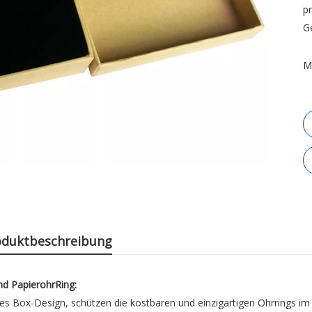
p
G
M
oduktbeschreibung
d PapierohrRing:
hes Box-Design, schützen die kostbaren und einzigartigen Ohrrings im