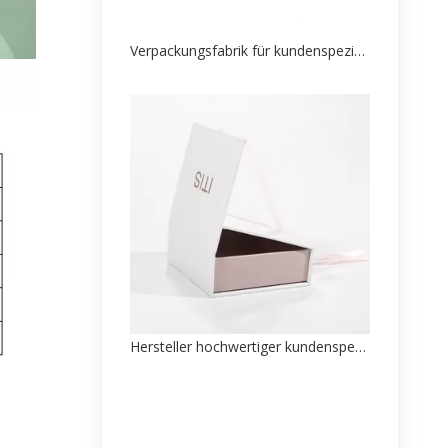
Verpackungsfabrik für kundenspezifische Schmuckpapierschachteln
Hersteller hochwertiger kundenspezifischer Schmuckschatullen-Papierverpackungen