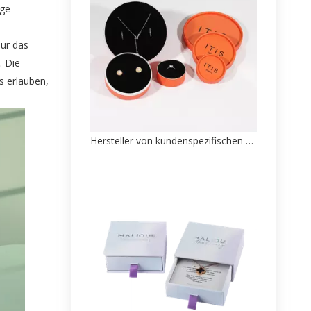
ige
nur das
. Die
s erlauben,
Hersteller von kundenspezifischen High-End-Cartoon-Röhrenboxen aus Papier