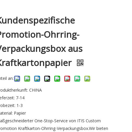
Kundenspezifische
Promotion-Ohrring-
Verpackungsbox aus
Kraftkartonpapier
teil an:
roduktherkunft: CHINA
eferzeit: 7-14
robezeit: 1-3
aterial: Papier
aßgeschneiderter One-Stop-Service von ITIS Custom
romotion Kraftkarton-Ohrring-Verpackungsbox.Wir bieten