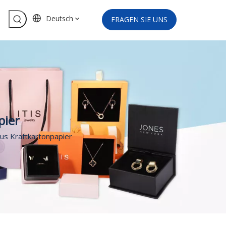
Deutsch
FRAGEN SIE UNS
pier
us Kraftkartonpapier