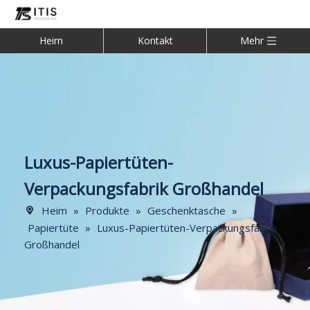
Heim
Kontakt
Mehr
Luxus-Papiertüten-
Verpackungsfabrik Großhandel
Heim
»
Produkte
»
Geschenktasche
»
Papiertüte
»
Luxus-Papiertüten-Verpackungsfabrik
Großhandel