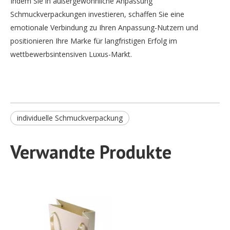
Indem Sie in außergewöhnliche Anpassung
Schmuckverpackungen investieren, schaffen Sie eine
emotionale Verbindung zu Ihren Anpassung-Nutzern und
positionieren Ihre Marke für langfristigen Erfolg im
wettbewerbsintensiven Luxus-Markt.
individuelle Schmuckverpackung
Individuelle weiße Kraftpapiertüte Großhandel Hersteller
erkundigen
Verwandte Produkte