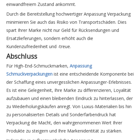
einwandfreiem Zustand ankommt.
erkundigen
erkundigen
Durch die Bereitstellung hochwertiger Anpassung Verpackung
minimieren Sie auch das Risiko von Transportschäden. Dies
spart Ihrer Marke nicht nur Geld für Rücksendungen und
Ersatzlieferungen, sondern erhöht auch die
Kundenzufriedenheit und -treue.
Abschluss
Für High-End-Schmuckmarken,
Anpassung
Schmuckverpackungen
ist eine entscheidende Komponente bei
der Schaffung eines unvergesslichen Anpassunger-Erlebnisses.
Es ist eine Gelegenheit, Ihre Marke zu differenzieren, Loyalität
aufzubauen und einen bleibenden Eindruck zu hinterlassen, der
Individualisierung Verpackung von Geschenktüten aus weißem Papier Großhandel
Maßgeschneidertes Paket mit braunen Einkaufstaschen Hersteller
zu Wiederholungskäufen anregt. Von Luxus-Materialien bis hin
zu personalisierten Details und Sonderfarbendruck hat
erkundigen
erkundigen
Verpackung die Macht, den wahrgenommenen Wert Ihrer
Produkte zu steigern und Ihre Markenidentität zu stärken.