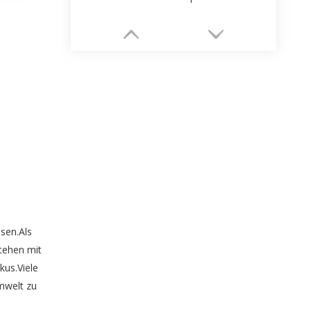
Hersteller hochwertiger kundenspezifischer Schmuckpapierschachtelverpackungen
sen.Als
stehen mit
kus.Viele
mwelt zu