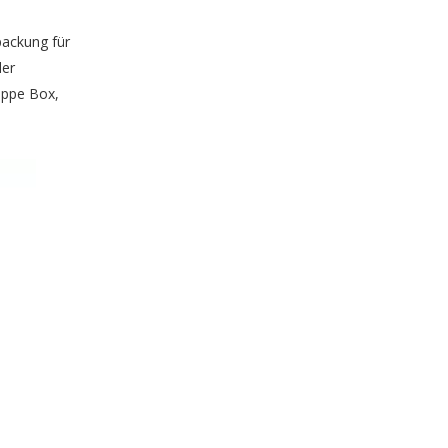
packung für
der
appe Box,
Fabrik für kundenspezifische Schmuckpapierverpackungsschachteln
Pink Printing Custom Ring Paper Packaging Box Factory