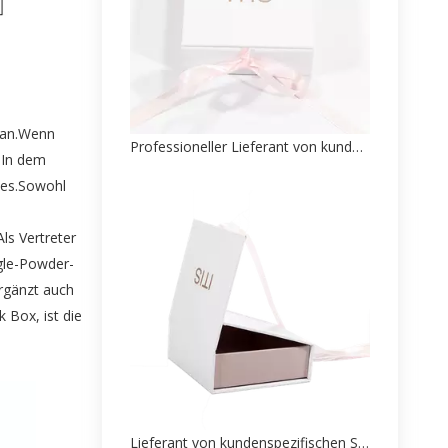
d an.Wenn
Professioneller Lieferant von kundenspezifischen Verpackungen für Schmuckpapierschachteln
n.In dem
ses.Sowohl
ls Vertreter
gle-Powder-
ergänzt auch
nk Box
, ist die
Lieferant von kundenspezifischen Schmuckpapierverpackungsboxen