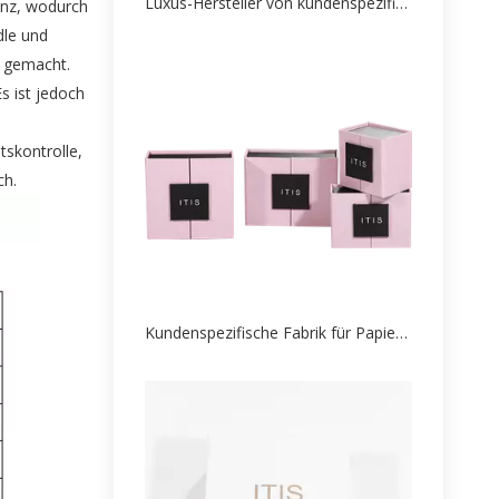
Luxus-Hersteller von kundenspezifischen Ohrringverpackungen aus Papier aus China
anz, wodurch
dle und
r gemacht.
s ist jedoch
tskontrolle,
ch.
Kundenspezifische Fabrik für Papierverpackungen für Schmuckschatullen