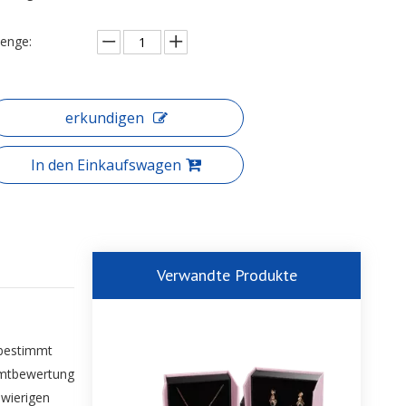
enge:
erkundigen
In den Einkaufswagen
Verwandte Produkte
 bestimmt
amtbewertung
hwierigen