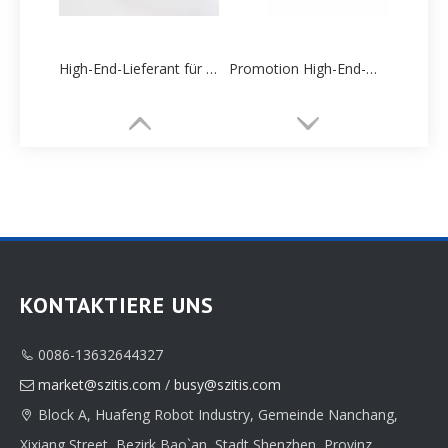
High-End-Lieferant für individuelle Schmuckschatullenverpackungen
Promotion High-End-maßgeschneiderte Halskette Verpackung Papier Box Fabrik Direktverkauf
KONTAKTIERE UNS
0086-13632644327

Runder Karton, anpassbare Halskette, Papierverpackungsbox, Lieferantenfabrik
Natürlicher kundenspezifischer Ringverpackungskasten-Fabrik-Großhandel
market@szitis.com
/
busy@szitis.com

Block A, Huafeng Robot Industry, Gemeinde Nanchang,

Xixiang Street, Bezirk Bao`an, Stadt Shenzhen, Provinz