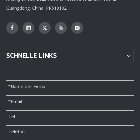
Guangdong, China, PR518102
SCHNELLE LINKS
Heißer Verkauf anpassbarer Ringpapier-Packbox-Lieferant aus China-Fabrik
Hochwertige OEM-Ringpapierverpackungsbox aus China