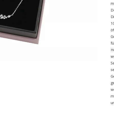
m
D
D
1
ö
G
f
H
w
S
s
G
g
w
m
u