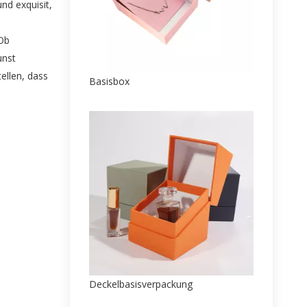
nd exquisit,
.Ob
unst
ellen, dass
Basisbox
Deckelbasisverpackung