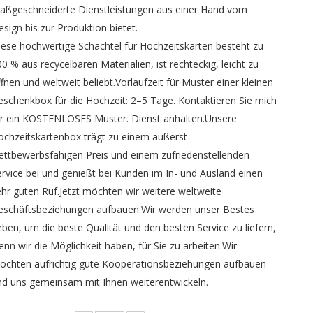
aßgeschneiderte Dienstleistungen aus einer Hand vom
esign bis zur Produktion bietet.
iese hochwertige Schachtel für Hochzeitskarten besteht zu
00 % aus recycelbaren Materialien, ist rechteckig, leicht zu
ffnen und weltweit beliebt.Vorlaufzeit für Muster einer kleinen
eschenkbox für die Hochzeit: 2–5 Tage. Kontaktieren Sie mich
ür ein KOSTENLOSES Muster. Dienst anhalten.Unsere
ochzeitskartenbox trägt zu einem äußerst
ettbewerbsfähigen Preis und einem zufriedenstellenden
ervice bei und genießt bei Kunden im In- und Ausland einen
ehr guten Ruf.Jetzt möchten wir weitere weltweite
eschäftsbeziehungen aufbauen.Wir werden unser Bestes
eben, um die beste Qualität und den besten Service zu liefern,
enn wir die Möglichkeit haben, für Sie zu arbeiten.Wir
öchten aufrichtig gute Kooperationsbeziehungen aufbauen
nd uns gemeinsam mit Ihnen weiterentwickeln.