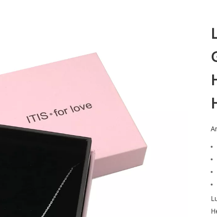
An
L
H