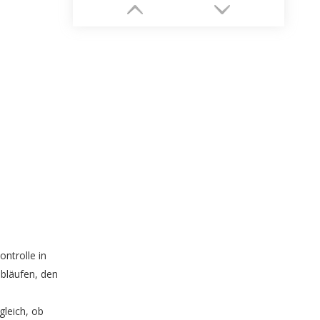
Hersteller von kundenspezifischen Luxus-Kerzenpapierschachtelverpackungen
ntrolle in
bläufen, den
gleich, ob