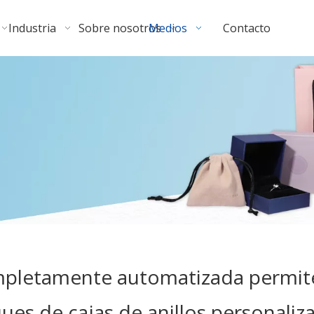
Industria
Sobre nosotros
Medios
Contacto
mpletamente automatizada permite
es de cajas de anillos personaliz