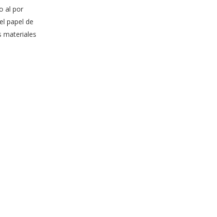
o al por
el papel de
s materiales