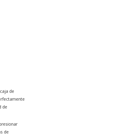
caja de
erfectamente
d de
 presionar
as de