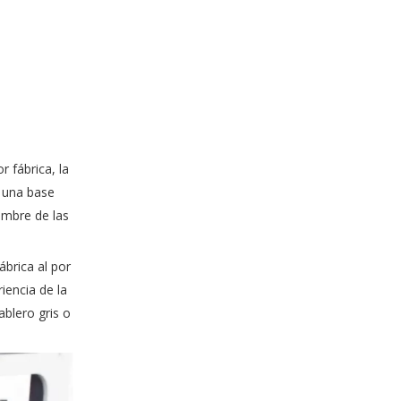
or
fábrica, la
o una base
umbre de las
ábrica al por
iencia de la
blero gris o