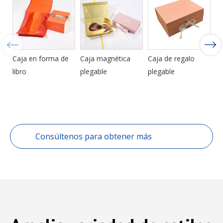
Caja en forma de
Caja magnética
Caja de regalo
C
libro
plegable
plegable
ma
de
lu
Consúltenos para obtener más
Personalización cajas plegables