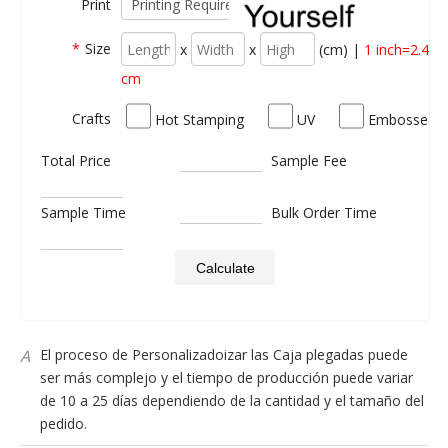
Print
A
El tiempo más rápido en el que podemos
Personalizadoplegar una muestra Caja con confirmación
*
Size
x
x
(cm) |
1 inch=2.45
del documento es 1 día.
cm
Q
¿Cuanto tiempo tarda el transporte?
Crafts
Hot Stamping
UV
Embossed
A
Debido a la implicación de diferentes canales logísticos y
destinos, pueden existir diferencias horarias importantes.Al
Total Price
Sample Fee
cotizar también te informaremos los costos y tiempos de
transporte para los diferentes canales.
Sample Time
Bulk Order Time
Q
¿En cuanto al tiempo de producción?
Calculate
A
El proceso de Personalizadoizar las Caja plegadas puede
ser más complejo y el tiempo de producción puede variar
de 10 a 25 días dependiendo de la cantidad y el tamaño del
pedido.
Q
¿Dónde está tu Fábrica?
A
Somos un fabricante de Caja Embalaje plegables en China,
dedicados al plegado Personalizadoizado Caja Embalaje