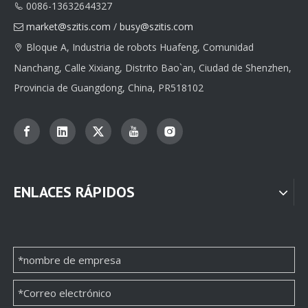
0086-13632644327

market@szitis.com
/
busy@szitis.com

Bloque A, Industria de robots Huafeng, Comunidad

Nanchang, Calle Xixiang, Distrito Bao`an, Ciudad de Shenzhen,
Provincia de Guangdong, China, PR518102
ENLACES RÁPIDOS