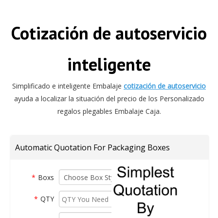
Cotización de autoservicio
inteligente
Simplificado e inteligente Embalaje
cotización de autoservicio
ayuda a localizar la situación del precio de los Personalizado
regalos plegables Embalaje Caja.
Automatic Quotation For Packaging Boxes
*
Boxs
Q
¿Cuánto tiempo lleva Personalizadoizar una
*
QTY
muestra plegable Caja?