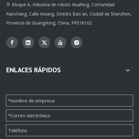
Bloque A, Industria de robots Huafeng, Comunidad

Nanchang, Calle Xixiang, Distrito Bao`an, Ciudad de Shenzhen,
Provincia de Guangdong, China, PR518102
ENLACES RÁPIDOS
Fábrica de cajas de papel de embalaje de collares OEM de gama alta
El mejor fabricante plástico cuadrado de la caja de papel de la joyería del OEM del precio