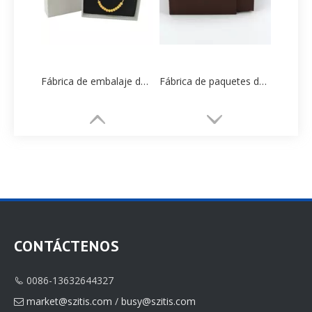
Fábrica de embalaje de cajas de papel Bling personalizadas de alta gama
Fábrica de paquetes de aretes personalizados de alta gama al por mayor
CONTÁCTENOS
0086-13632644327

Fábrica impresa de embalaje de papel de caja de pendiente circular OEM de China
Fábrica de embalaje de papel con caja de brazalete personalizada de nuevo diseño
market@szitis.com
/
busy@szitis.com
