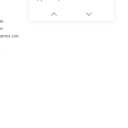
as
ón
tamos con
Embalaje de joyería en cajón