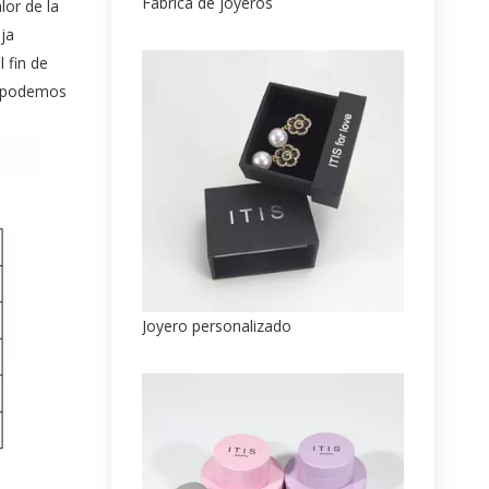
Fábrica de joyeros
lor de la
ja
 fin de
a, podemos
Joyero personalizado