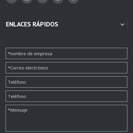
ENLACES RÁPIDOS
Fábrica de cajas de papel de paquete de collar OEM de nuevo diseño
Fábrica de embalaje de cajas de papel de joyería personalizada
Venta al por mayor de caja de papel de embalaje de pendiente circular, venta directa de fábrica
Proveedor de fábrica de embalaje de cajas de papel de anillo personalizado de alta gama