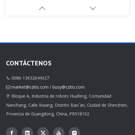
CONTÁCTENOS
0086-13632644327

Proveedor de embalaje de cajas de papel para joyería personalizada
Fábrica impresa de caja de embalaje de papel de joyería OEM
market@szitis.com
/
busy@szitis.com

Bloque A, Industria de robots Huafeng, Comunidad

Nanchang, Calle Xixiang, Distrito Bao`an, Ciudad de Shenzhen,
Provincia de Guangdong, China, PR518102