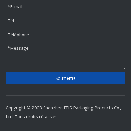
Usine de boîtes d'emballage en papier de bracelet personnalisé haut de gamme
Impression d'emballage de boîte de papier de bijoux faite sur commande classique
Soumettre
Copyright © 2023 Shenzhen ITIS Packaging Products Co.,
Ltd. Tous droits réservés.