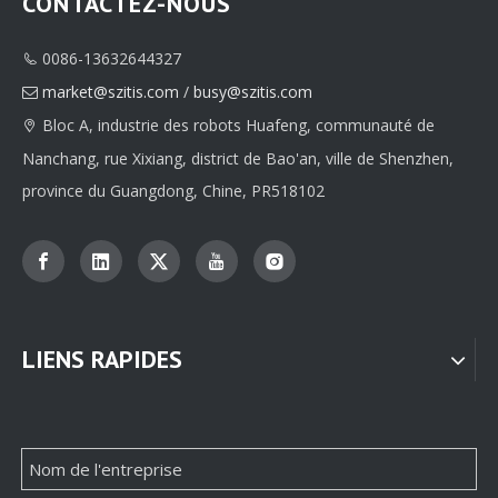
CONTACTEZ-NOUS
0086-13632644327

Fabricants de boîtes de tubes de dessins animés en papier haut de gamme personnalisés, fournisseur
Usine de boîtes d'emballage en papier pour bijoux personnalisés
market@szitis.com
/
busy@szitis.com

Bloc A, industrie des robots Huafeng, communauté de

Nanchang, rue Xixiang, district de Bao'an, ville de Shenzhen,
province du Guangdong, Chine, PR518102
LIENS RAPIDES
Fabricant d'emballages de boîtes en papier pour bijoux personnalisés de qualité
Usine de boîtes d'emballage en papier de collier personnalisé haut de gamme en provenance de Chine