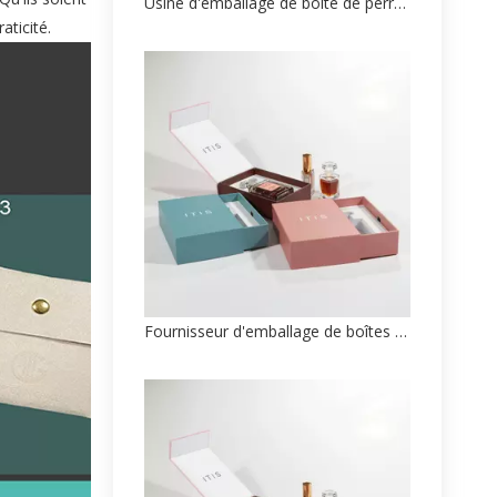
Usine d'emballage de boîte de perruque personnalisée haut de gamme en provenance de Chine
aticité.
Fournisseur d'emballage de boîtes de soins de la peau personnalisées à extrémité articulée des fabricants chinois