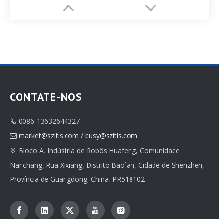
CONTATE-NOS
0086-13632644327

Caixa de joias personalizada
Porta-joias cilíndrica
market@szitis.com
/
busy@szitis.com

Bloco A, Indústria de Robôs Huafeng, Comunidade

Nanchang, Rua Xixiang, Distrito Bao`an, Cidade de Shenzhen,
Província de Guangdong, China, PR518102