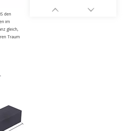
IS den
ten im
nz gleich,
Ihren Traum
Schmuckschatulle mit Tür