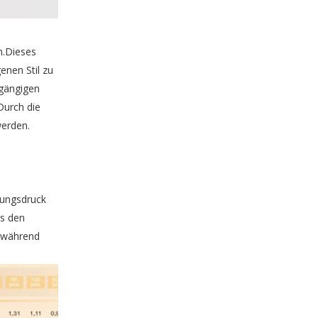
n.Dieses
enen Stil zu
Schmuck-Geschenkbox
 gängigen
Durch die
werden.
gungsdruck
es den
t während
Schmuckkästchen