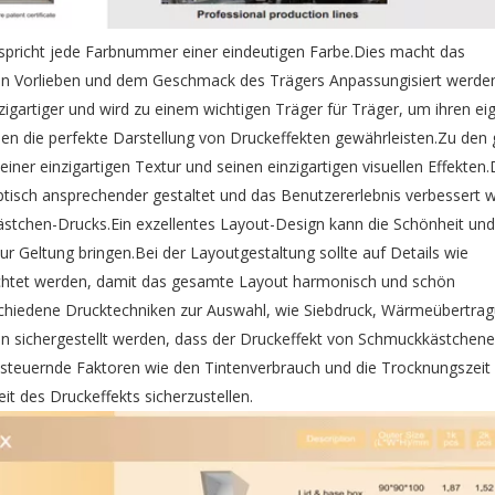
pricht jede Farbnummer einer eindeutigen Farbe.Dies macht das
 den Vorlieben und dem Geschmack des Trägers Anpassungisiert werde
artiger und wird zu einem wichtigen Träger für Träger, um ihren eig
n die perfekte Darstellung von Druckeffekten gewährleisten.Zu den
einer einzigartigen Textur und seinen einzigartigen visuellen Effekten.
isch ansprechender gestaltet und das Benutzererlebnis verbessert 
ästchen-Drucks.Ein exzellentes Layout-Design kann die Schönheit und
r Geltung bringen.Bei der Layoutgestaltung sollte auf Details wie
chtet werden, damit das gesamte Layout harmonisch und schön
chiedene Drucktechniken zur Auswahl, wie Siebdruck, Wärmeübertra
n sichergestellt werden, dass der Druckeffekt von Schmuckkästchen
uf steuernde Faktoren wie den Tintenverbrauch und die Trocknungszei
it des Druckeffekts sicherzustellen.