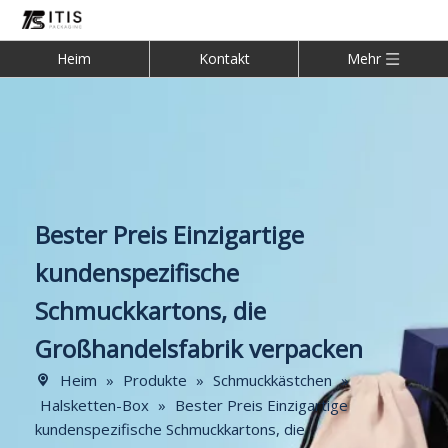
Heim
Kontakt
Mehr
Bester Preis Einzigartige
kundenspezifische
Schmuckkartons, die
Großhandelsfabrik verpacken
Heim
»
Produkte
»
Schmuckkästchen
»
Halsketten-Box
»
Bester Preis Einzigartige
kundenspezifische Schmuckkartons, die