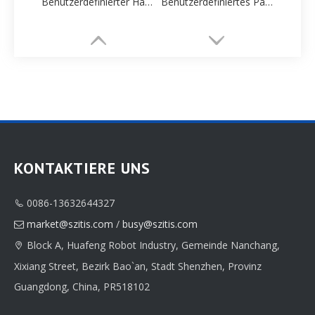
Benutzerdefinierter Halskette Boxlieferant
Benutzerdefiniertes Papier Halskette Box Hersteller
KONTAKTIERE UNS
0086-13632644327

Schmuckschatullenfabrik
Individuelle Schmuckschatulle
market@szitis.com
/
busy@szitis.com

Block A, Huafeng Robot Industry, Gemeinde Nanchang,

Xixiang Street, Bezirk Bao`an, Stadt Shenzhen, Provinz
Guangdong, China, PR518102