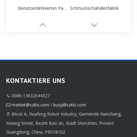
Benutzerdefiniertes Papier Halskette Box Hersteller
Schmuckschatullenfabrik
KONTAKTIERE UNS
0086-13632644327

Individuelle Schmuckschatulle
Zylindrische Schmuckschatulle
market@szitis.com
/
busy@szitis.com

Block A, Huafeng Robot Industry, Gemeinde Nanchang,

Xixiang Street, Bezirk Bao`an, Stadt Shenzhen, Provinz
Guangdong, China, PR518102