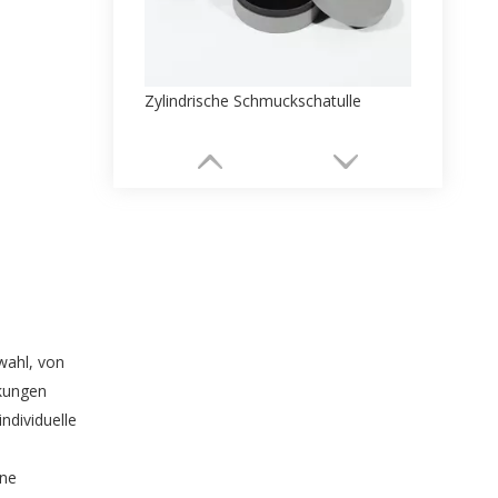
Zylindrische Schmuckschatulle
wahl, von
ckungen
ndividuelle
Schmuckschatulle mit Tür
ine