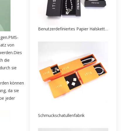
Benutzerdefiniertes Papier Halskette Box Hersteller
ungen.PMS-
satz von
werden.Dies
h die
durch sie
werden können
ng, da sie
be jeder
Schmuckschatullenfabrik