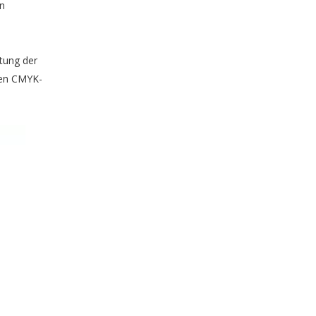
in
tung der
 den CMYK-
Schubladen-Schmuckverpackung