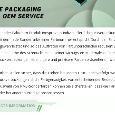
idender Faktor im Produktionsprozess individueller Schmuckverpack
 bei dem jede Sonderfarbe einer Farbnummer entspricht.Durch den Ein
ewährleistet und so das Auftreten von Farbunterschieden reduziert 
da die Farbe des Schmucks eines seiner wichtigsten Merkmale ist.Durc
ckverpackungen lebendigere und präzisere Farben präsentieren, wo
ben stellen sicher, dass die Farben bei jedem Druck nachverfolgt 
hmuckverpackungen ist die Farbgenauigkeit von entscheidender Bedeutu
uswahl von PMS-Sonderfarben können Sie sicherstellen, dass die Far
oder bei anderen Produktionsprozessen.