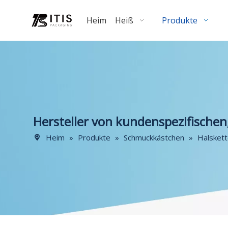
Heim
Heiß
Produkte
Hersteller von kundenspezifische
Heim
»
Produkte
»
Schmuckkästchen
»
Halsket