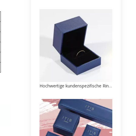
Hochwertige kundenspezifische Ringschachtelverpackungen im Direktverkauf ab Werk