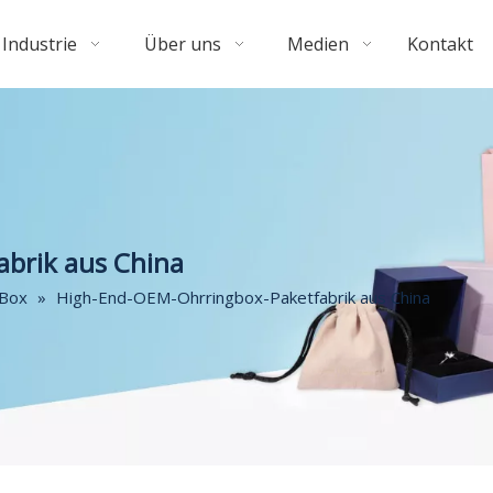
Industrie
Über uns
Medien
Kontakt
brik aus China
-Box
»
High-End-OEM-Ohrringbox-Paketfabrik aus China