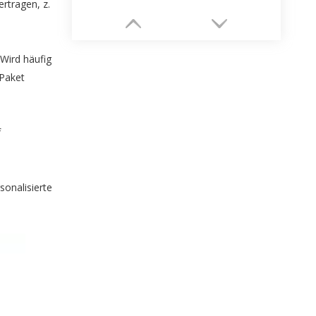
rtragen, z.
 Wird häufig
Paket
f
sonalisierte
OEM-Ringverpackungspapierschachtelfabrik mit Logo-Druck