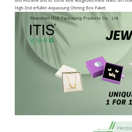
und Ästhetik und ist somit eine ausgezeichnete Wahl, um s
High-End erfüllen
Anpassung Ohrring Box
Paket.