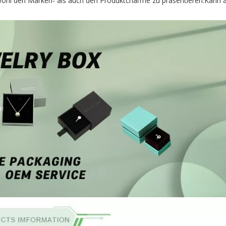
owohl den Marken- als auch den Produktcharme zu präsentieren.Kann