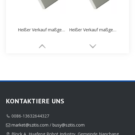
Heißer Verkauf maßgeschneiderte Halskette Verpackung Box Fabrik Direktverkauf
Heißer Verkauf maßgeschneiderte Halskette Verpackung Box Fabrik Direktverkauf
KONTAKTIERE UNS
0086-13632644327

OEM-Lieferant für Schmuckpapierverpackungsboxen aus China
OEM-Lieferant für Schmuckpapierverpackungsboxen aus China
market@szitis.com
/
busy@szitis.com

Block A, Huafeng Robot Industry, Gemeinde Nanchang,
