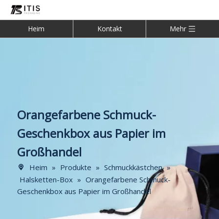
Heim
Kontakt
Mehr
Orangefarbene Schmuck-
Geschenkbox aus Papier im
Großhandel
Heim
»
Produkte
»
Schmuckkästchen
»
Halsketten-Box
»
Orangefarbene Schmuck-
Geschenkbox aus Papier im Großhandel