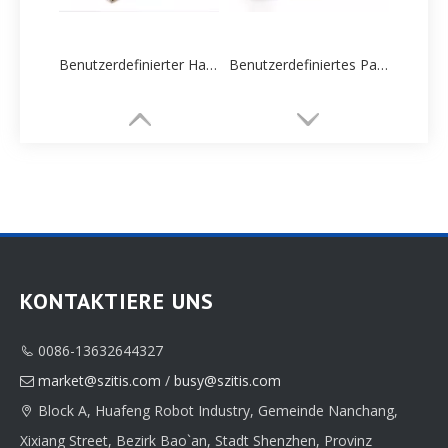
Benutzerdefinierter Halskette Boxlieferant
Benutzerdefiniertes Papier Halskette Box Hersteller
KONTAKTIERE UNS
0086-13632644327

Schmuckschatullenfabrik
Individuelle Schmuckschatulle
market@szitis.com
/
busy@szitis.com

Block A, Huafeng Robot Industry, Gemeinde Nanchang,

Xixiang Street, Bezirk Bao`an, Stadt Shenzhen, Provinz