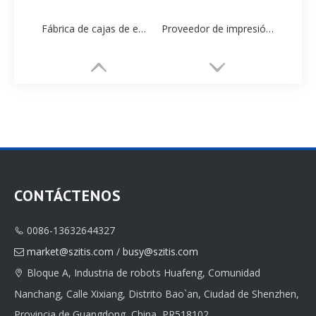
Fábrica de cajas de embalaje de papel de collar personalizado de alta gama de China
Proveedor de impresión de embalaje de papel de joyero personalizado clásico
CONTÁCTENOS
0086-13632644327

Caja de papel natural hecha a mano Pulsera
Proveedor profesional de embalaje de cajas de papel de joyería personalizada de China
market@szitis.com
/
busy@szitis.com

Bloque A, Industria de robots Huafeng, Comunidad

Nanchang, Calle Xixiang, Distrito Bao`an, Ciudad de Shenzhen,
Provincia de Guangdong, China, PR518102