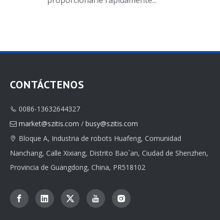
proporcionarle rápidamente...
CONTÁCTENOS
0086-13632644327

market@szitis.com
/
busy@szitis.com

Bloque A, Industria de robots Huafeng, Comunidad

Nanchang, Calle Xixiang, Distrito Bao`an, Ciudad de Shenzhen,
Provincia de Guangdong, China, PR518102