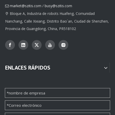
Fabricante de embalaje de caja de papel de joyería personalizada de calidad
Fabricante de embalaje de caja de papel de joyería personalizada de calidad
market@szitis.com
/
busy@szitis.com

Bloque A, Industria de robots Huafeng, Comunidad

Nanchang, Calle Xixiang, Distrito Bao`an, Ciudad de Shenzhen,
Provincia de Guangdong, China, PR518102
ENLACES RÁPIDOS
Proveedor de impresión de embalaje de papel de joyero personalizado clásico
Proveedor de impresión de embalaje de papel de joyero personalizado clásico