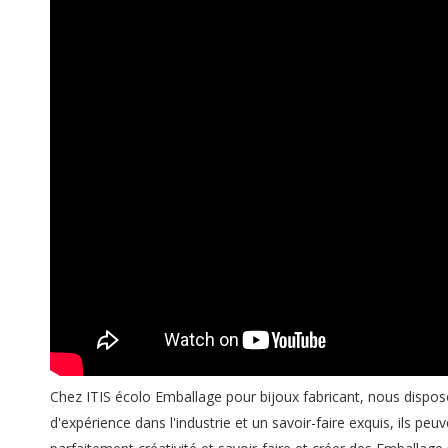
Chez ITIS écolo Emballage pour bijoux
fabricant
, nous dispos
d'expérience dans l'industrie et un savoir-faire exquis, ils 