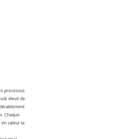
Boîte à tiroirs à bijoux
es processus
coût élevé de
idérablement
es. Chaque
 en valeur la
Coffret Cadeau Bijoux
osse en V