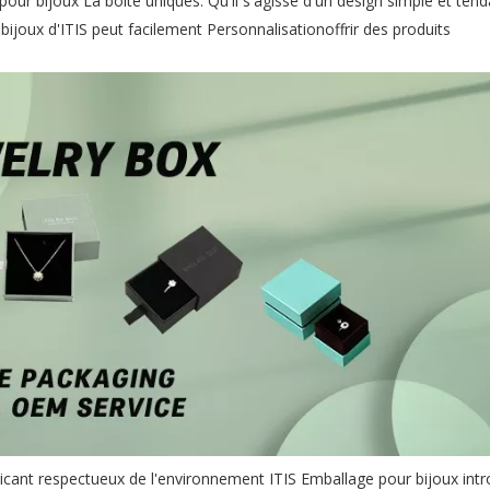
 pour bijoux La boîte uniques. Qu'il s'agisse d'un design simple et ten
 bijoux d'ITIS peut facilement Personnalisationoffrir des produits
abricant respectueux de l'environnement ITIS Emballage pour bijoux intr