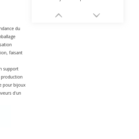
endance du
mballage
sation
ion, faisant
un support
e production
e pour bijoux
Emballage de bijoux en tiroir
aveurs d'un