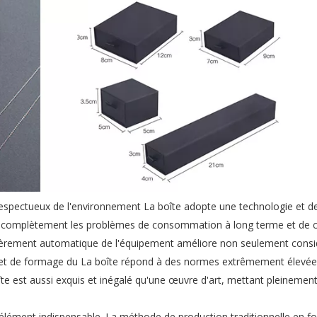
respectueux de l'environnement La boîte adopte une technologie et d
vant complètement les problèmes de consommation à long terme et de 
ntièrement automatique de l'équipement améliore non seulement cons
l'effet de formage du La boîte répond à des normes extrêmement élevé
e est aussi exquis et inégalé qu'une œuvre d'art, mettant pleinement
élément indispensable. La méthode de production traditionnelle en f