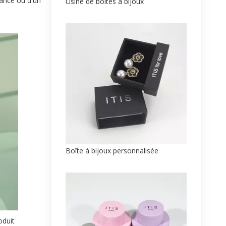
dance ou d'un
Usine de boîtes à bijoux
Boîte à bijoux personnalisée
oduit