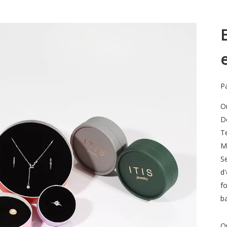
P
O
Dé
T
Ma
S
d
f
ba
Q