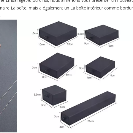
me Emballage.Aujourd'hui, nous aimerions vous présenter un nouveau
rdinaire La boîte, mais a également un La boîte intérieur comme bordu
.