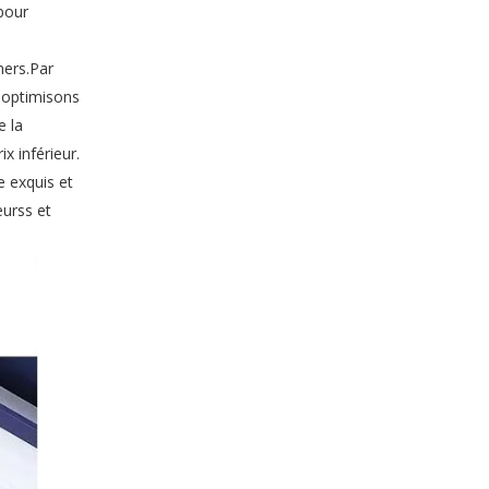
pour
ners.Par
 optimisons
e la
Boîte à tiroirs à bijoux
x inférieur.
e exquis et
eurss et
Coffret Cadeau Bijoux