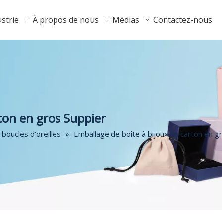
strie
À propos de nous
Médias
Contactez-nous
ton en gros Suppier
 boucles d'oreilles
»
Emballage de boîte à bijoux en carton en g