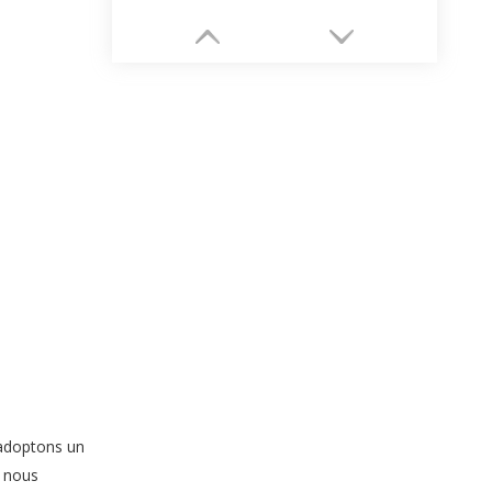
Emballage de bijoux en tiroir
 adoptons un
, nous