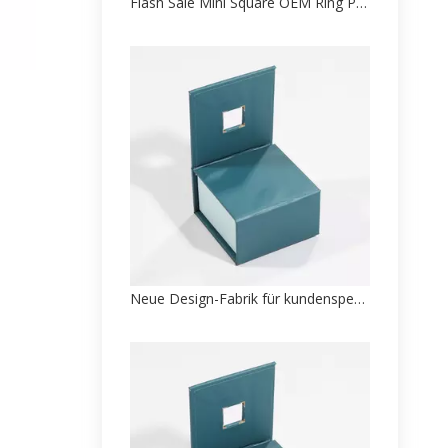
Flash Sale Mini Square OEM Ring Papierbox Verpackung Direktverkauf ab Werk
Neue Design-Fabrik für kundenspezifische Armreif-Box-Papierverpackungen