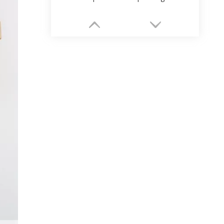
Kundenspezifische Verpackungsfabrik für luxuriöse Schmuckpapierschachteln