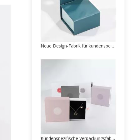
Neue Design-Fabrik für kundenspezifische Armreif-Box-Papierverpackungen
Kundenspezifische Verpackungsfabrik für luxuriöse Schmuckpapierschachteln