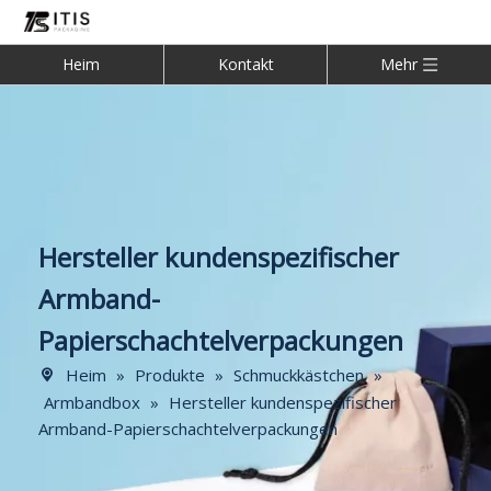
Heim
Kontakt
Mehr
Hersteller kundenspezifischer
Armband-
Papierschachtelverpackungen
Heim
»
Produkte
»
Schmuckkästchen
»
Armbandbox
»
Hersteller kundenspezifischer
Armband-Papierschachtelverpackungen