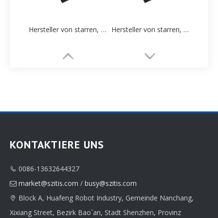
Hersteller von starren, harten, schwarzen, kundenspezifischen Papierverpackungsboxen
Hersteller von starren, harten, schwarzen, kundenspezifischen Papierverpackungsboxen
KONTAKTIERE UNS
0086-13632644327

Logo Hersteller von Luxus-Uhrenpapier-Verpackungsboxen nach Maß
Logo Hersteller von Luxus-Uhrenpapier-Verpackungsboxen nach Maß
market@szitis.com
/
busy@szitis.com

Block A, Huafeng Robot Industry, Gemeinde Nanchang,

Xixiang Street, Bezirk Bao`an, Stadt Shenzhen, Provinz