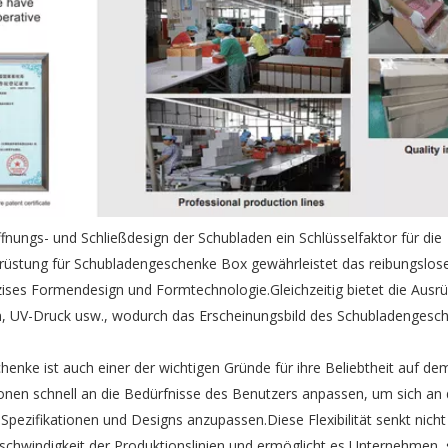
ungs- und Schließdesign der Schubladen ein Schlüsselfaktor für die
srüstung für Schubladengeschenke Box gewährleistet das reibungslos
äzises Formendesign und Formtechnologie.Gleichzeitig bietet die Ausr
en, UV-Druck usw., wodurch das Erscheinungsbild des Schubladengesc
henke ist auch einer der wichtigen Gründe für ihre Beliebtheit auf de
en schnell an die Bedürfnisse des Benutzers anpassen, um sich an 
ezifikationen und Designs anzupassen.Diese Flexibilität senkt nicht 
chwindigkeit der Produktionslinien und ermöglicht es Unternehmen, 