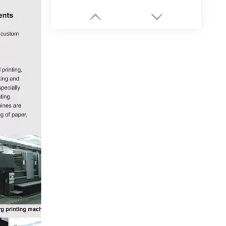
Kundenspezifische Verpackungsfabrik für luxuriöse Schmuckpapierschachteln