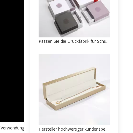
Passen Sie die Druckfabrik für Schubladen-Schmuckkästchen und Papierverpackungen an
en Verwendung
Hersteller hochwertiger kundenspezifischer Schmuckverpackungen aus Papier