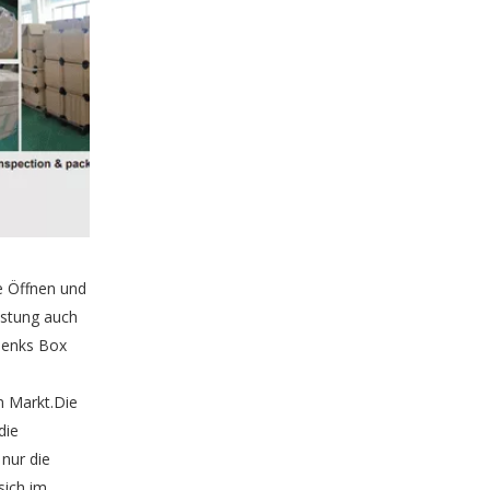
Hersteller von High-End-OEM-Halskettenpapier-Verpackungsboxen
e Öffnen und
üstung auch
henks Box
m Markt.Die
die
Kundenspezifische Verpackungsfabrik für luxuriöse Schmuckpapierschachteln
nur die
sich im