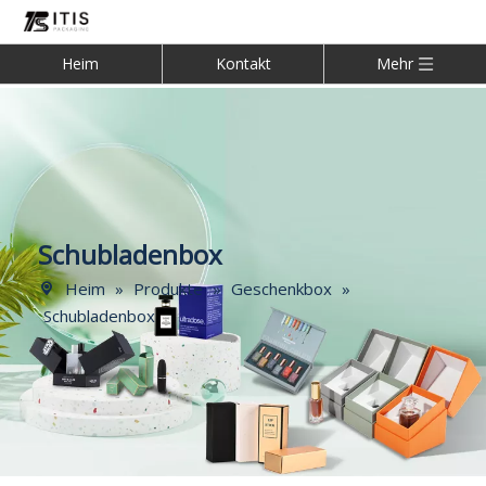
Heim
Kontakt
Mehr
Schubladenbox
Heim
»
Produkte
»
Geschenkbox
»
Schubladenbox